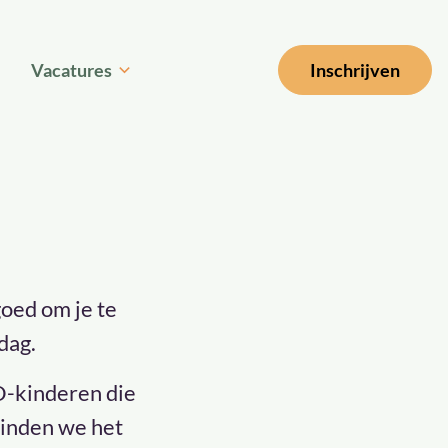
Inschrijven
Vacatures
goed om je te
 dag.
SO-kinderen die
 vinden we het