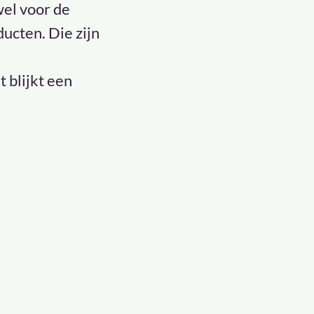
el voor de
ucten. Die zijn
t blijkt een