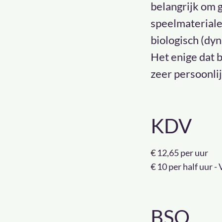
belangrijk om 
speelmateriale
biologisch (dy
Het enige dat bi
zeer persoonli
KDV
€ 12,65 per uur
€ 10 per half uur -
BSO