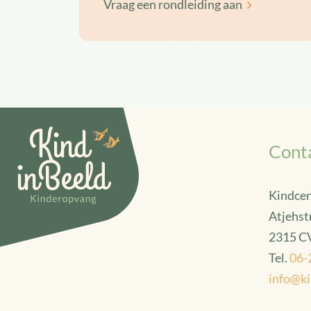
Vraag een rondleiding aan
Conta
Kindcen
Atjehst
2315 CV
Tel.
06-
info@k